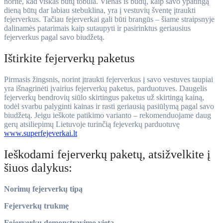
norite, kad viskas būtų tobula. Vienas iš būdų, kaip savo ypatingą
dieną būtų dar labiau stebuklina, yra į vestuvių šventę įtraukti
fejerverkus. Tačiau fejerverkai gali būti brangūs – šiame straipsnyje
dalinamės patarimais kaip sutaupyti ir pasirinktus geriausius
fejerverkus pagal savo biudžetą.
Ištirkite fejerverkų paketus
Pirmasis žingsnis, norint įtraukti fejerverkus į savo vestuves taupiai
yra išnagrinėti įvairius fejerverkų paketus, parduotuves. Daugelis
fejerverkų bendrovių siūlo skirtingus paketus už skirtingą kainą,
todėl svarbu palyginti kainas ir rasti geriausią pasiūlymą pagal savo
biudžetą. Jeigu ieškote patikimo varianto – rekomenduojame daug
gerų atsiliepimų Lietuvoje turinčią fejeverkų parduotuvę
www.superfejeverkai.lt
Ieškodami fejerverkų paketų, atsižvelkite į
šiuos dalykus:
Norimų fejerverkų tipą
Fejerverkų trukmę
Fejerverkų demonstravimo vietą