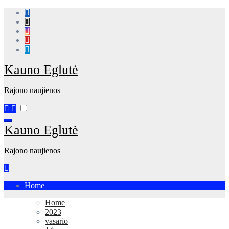
Skip
to
content
Kauno Eglutė
Rajono naujienos
Kauno Eglutė
Rajono naujienos
Home
Home
2023
vasario