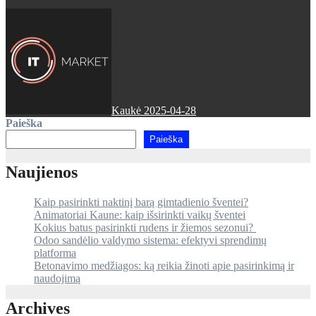
Kaukė
2025-04-28
Paieška
Paieška
Naujienos
Kaip pasirinkti naktinį barą gimtadienio šventei?
Animatoriai Kaune: kaip išsirinkti vaikų šventei
Kokius batus pasirinkti rudens ir žiemos sezonui?
Odoo sandėlio valdymo sistema: efektyvi sprendimų
platforma
Betonavimo medžiagos: ką reikia žinoti apie pasirinkimą ir
naudojimą
Archives