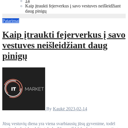
14
Kaip įtraukti fejerverkus į savo vestuves neišleidžiant
daug pinigų
Patarimai
Kaip įtraukti fejerverkus į savo
vestuves neišleidžiant daug
pinigų
By
Kaukė
2023-02-14
Jūsų vestuvių diena yra viena svarbiausių jūsų gyvenime, todėl