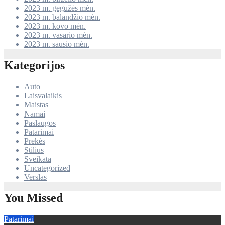
2023 m. gegužės mėn.
2023 m. balandžio mėn.
2023 m. kovo mėn.
2023 m. vasario mėn.
2023 m. sausio mėn.
Kategorijos
Auto
Laisvalaikis
Maistas
Namai
Paslaugos
Patarimai
Prekės
Stilius
Sveikata
Uncategorized
Verslas
You Missed
Patarimai