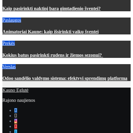
Kaip pasirinkti naktinį barą gimtadienio šventei?
Paslaugos
Animatoriai Kaune: kaip išsirinkti vaikų šventei
Prekės
Kokius batus pasirinkti rudens ir žiemos sezonui?
Verslas
Odoo sandėlio valdymo sistema: efektyvi sprendimų platforma
Kauno Eglutė
Rajono naujienos