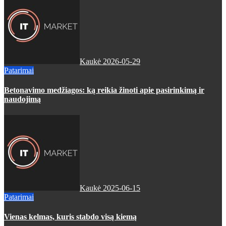
Kaukė
2026-05-29
Patarimai
Betonavimo medžiagos: ką reikia žinoti apie pasirinkimą ir
naudojimą
Kaukė
2025-06-15
Patarimai
Vienas kelmas, kuris stabdo visą kiemą