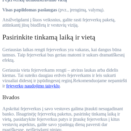
Visas papildomas paslaugas
(pvz., įrengimą, valymą).
Atsižvelgdami į šiuos veiksnius, galite rasti fejerverkų paketą,
atitinkantį jūsų biudžetą ir vestuvių viziją.
Pasirinkite tinkamą laiką ir vietą
Geriausias laikas rengti fejerverkus yra vakaras, kai dangus būna
tamsus. Taip fejerverkai bus geriau matomi ir sukurs dramatiškesnį
efektą.
Geriausia vieta fejerverkams rengti – atviras laukas arba didelis
kiemas. Tai suteiks daugiau erdvės fejerverkams ir leis sukurti
vizualiai didesnį ir įspūdingesnį reginį.Rekomenduojame nepamiršti
ir
fejeverkų naudojimo taisyklų
.
Išvados
Apskritai fejerverkus į savo vestuves galima įtraukti nesugadinant
banko. Išnagrinėję fejerverkų paketus, pasirinkę tinkamą laiką ir
vietą, pasidarykite fejerverkus patys ir įtraukę fejerverkus į kitus
vestuvių aspektus, galite savo ypatingą dieną paversti dar
magiškesne, neišleisdami pinigų.