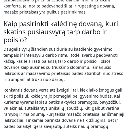
komfortą. Jei norite padovanoti šiltą ir rūpestingą dovaną,
masažo prietaisas yra puikus pasirinkimas.
Kaip pasirinkti kalėdinę dovaną, kuri
skatins pusiausvyrą tarp darbo ir
poilsio?
Daugelis vyrų šiandien susiduria su kasdienio gyvenimo
tempais ir intensyviu darbo ritmu, todėl svarbu padovanoti
kažką, kas leis rasti balansą tarp darbo ir poilsio. Tokios
dovanos kaip ausinės su triukšmo slopinimu, išmanusis
laikrodis ar masažavimo prietaisas padės atsiriboti nuo streso
ir trumpam atitrūkti nuo darbų.
Renkantis dovaną verta atsižvelgti į tai, kiek laiko žmogus gali
skirti poilsiui, kokie yra jo pomėgiai bei gyvenimo būdas. Kai
kuriems vyrams labiau patiks aktyvios pramogos, pavyzdžiui,
VR akiniai, suteikiantys unikalių įspūdžių. Kiti galbūt vertina
ramybę ir malonumą, kurį teikia masažo prietaisai ar išmanieji
laikrodžiai. Tinkamai parinkta dovana ne tik džiugins, bet ir
padės palaikyti gerą savijautą, suteiks naujų pramogų