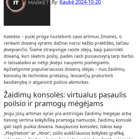
By
Kaukė
2024-10-20
Kalėdos – puiki proga nustebinti savo artimus žmones, o
renkant dovaną vyrams dažnai norisi kažko praktiško, tačiau
įkvepiančio. Šiame straipsnyje rasite idėjų, kaip pasirinkti
dovaną, kuri skatins poilsį, padės rasti pusiausvyrą tarp darbo
ir laisvalaikio ar netgi įkvėps naujiems pomėgiams.
Apžvelgsime populiariausias dovanų idėjas – nuo žaidimų
konsolių iki technikos prietaisų, leisiančių praturtinti
kasdienybę ir atgaivinti poilsio akimirkas.
Žaidimų konsolės: virtualus pasaulis
poilsio ir pramogų mėgėjams
Jeigu jūsų artimas vyras yra aistringas žaidimų mėgėjas arba
tiesiog vertina kokybišką pramogą namuose, žaidimų konsolė
gali tapti puikia dovana. Naujausios konsolės, tokios kaip
„PlayStation“ ar „Xbox“, siūlo aukščiausios kokybės grafiką,