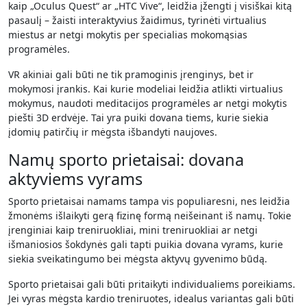
kaip „Oculus Quest“ ar „HTC Vive“, leidžia įžengti į visiškai kitą
pasaulį – žaisti interaktyvius žaidimus, tyrinėti virtualius
miestus ar netgi mokytis per specialias mokomąsias
programėles.
VR akiniai gali būti ne tik pramoginis įrenginys, bet ir
mokymosi įrankis. Kai kurie modeliai leidžia atlikti virtualius
mokymus, naudoti meditacijos programėles ar netgi mokytis
piešti 3D erdvėje. Tai yra puiki dovana tiems, kurie siekia
įdomių patirčių ir mėgsta išbandyti naujoves.
Namų sporto prietaisai: dovana
aktyviems vyrams
Sporto prietaisai namams tampa vis populiaresni, nes leidžia
žmonėms išlaikyti gerą fizinę formą neišeinant iš namų. Tokie
įrenginiai kaip treniruokliai, mini treniruokliai ar netgi
išmaniosios šokdynės gali tapti puikia dovana vyrams, kurie
siekia sveikatingumo bei mėgsta aktyvų gyvenimo būdą.
Sporto prietaisai gali būti pritaikyti individualiems poreikiams.
Jei vyras mėgsta kardio treniruotes, idealus variantas gali būti