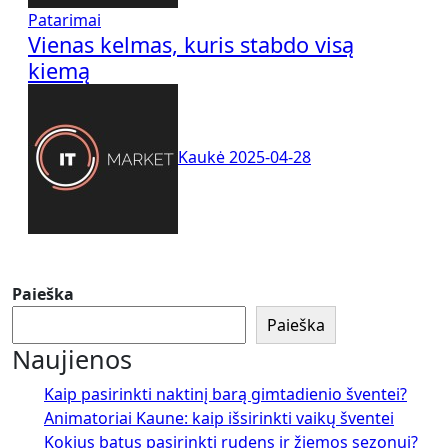
Patarimai
Vienas kelmas, kuris stabdo visą
kiemą
Kaukė
2025-04-28
Paieška
Paieška
Naujienos
Kaip pasirinkti naktinį barą gimtadienio šventei?
Animatoriai Kaune: kaip išsirinkti vaikų šventei
Kokius batus pasirinkti rudens ir žiemos sezonui?