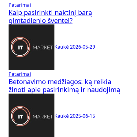
Patarimai
Kaip pasirinkti naktinį barą
gimtadienio šventei?
Kaukė
2026-05-29
Patarimai
Betonavimo medžiagos: ką reikia
žinoti apie pasirinkimą ir naudojimą
Kaukė
2025-06-15