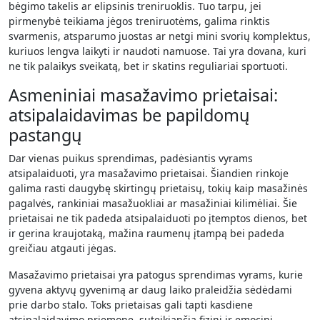
bėgimo takelis ar elipsinis treniruoklis. Tuo tarpu, jei
pirmenybė teikiama jėgos treniruotėms, galima rinktis
svarmenis, atsparumo juostas ar netgi mini svorių komplektus,
kuriuos lengva laikyti ir naudoti namuose. Tai yra dovana, kuri
ne tik palaikys sveikatą, bet ir skatins reguliariai sportuoti.
Asmeniniai masažavimo prietaisai:
atsipalaidavimas be papildomų
pastangų
Dar vienas puikus sprendimas, padėsiantis vyrams
atsipalaiduoti, yra masažavimo prietaisai. Šiandien rinkoje
galima rasti daugybę skirtingų prietaisų, tokių kaip masažinės
pagalvės, rankiniai masažuokliai ar masažiniai kilimėliai. Šie
prietaisai ne tik padeda atsipalaiduoti po įtemptos dienos, bet
ir gerina kraujotaką, mažina raumenų įtampą bei padeda
greičiau atgauti jėgas.
Masažavimo prietaisai yra patogus sprendimas vyrams, kurie
gyvena aktyvų gyvenimą ar daug laiko praleidžia sėdėdami
prie darbo stalo. Toks prietaisas gali tapti kasdiene
atsipalaidavimo priemone, suteikiančia fizinį ir emocinį