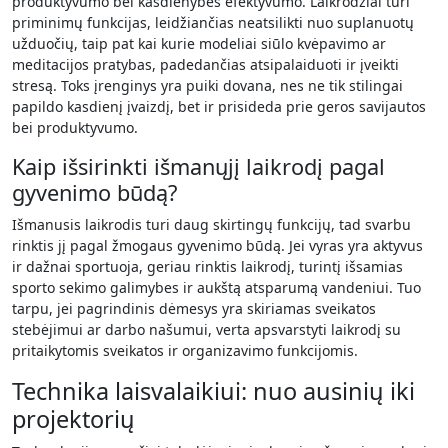
produktyvumo bei kasdienybės efektyvumo. Laikrodžiai turi
priminimų funkcijas, leidžiančias neatsilikti nuo suplanuotų
užduočių, taip pat kai kurie modeliai siūlo kvėpavimo ar
meditacijos pratybas, padedančias atsipalaiduoti ir įveikti
stresą. Toks įrenginys yra puiki dovana, nes ne tik stilingai
papildo kasdienį įvaizdį, bet ir prisideda prie geros savijautos
bei produktyvumo.
Kaip išsirinkti išmanųjį laikrodį pagal
gyvenimo būdą?
Išmanusis laikrodis turi daug skirtingų funkcijų, tad svarbu
rinktis jį pagal žmogaus gyvenimo būdą. Jei vyras yra aktyvus
ir dažnai sportuoja, geriau rinktis laikrodį, turintį išsamias
sporto sekimo galimybes ir aukštą atsparumą vandeniui. Tuo
tarpu, jei pagrindinis dėmesys yra skiriamas sveikatos
stebėjimui ar darbo našumui, verta apsvarstyti laikrodį su
pritaikytomis sveikatos ir organizavimo funkcijomis.
Technika laisvalaikiui: nuo ausinių iki
projektorių