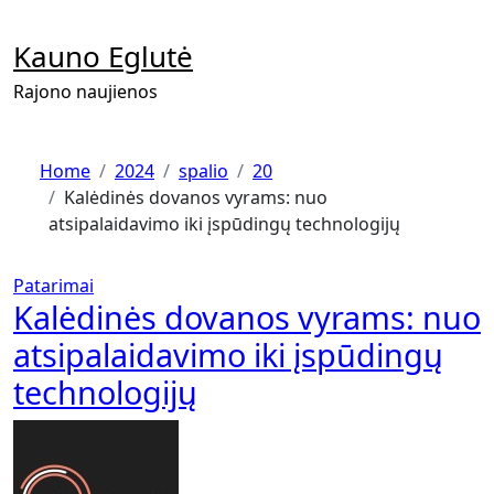
Skip
to
Kauno Eglutė
content
Rajono naujienos
Home
2024
spalio
20
Kalėdinės dovanos vyrams: nuo
atsipalaidavimo iki įspūdingų technologijų
Patarimai
Kalėdinės dovanos vyrams: nuo
atsipalaidavimo iki įspūdingų
technologijų