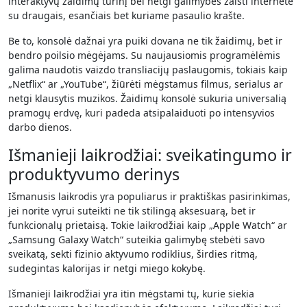
interaktyvų žaidimų turinį bei netgi galimybes žaisti internete
su draugais, esančiais bet kuriame pasaulio krašte.
Be to, konsolė dažnai yra puiki dovana ne tik žaidimų, bet ir
bendro poilsio mėgėjams. Su naujausiomis programėlėmis
galima naudotis vaizdo transliacijų paslaugomis, tokiais kaip
„Netflix“ ar „YouTube“, žiūrėti mėgstamus filmus, serialus ar
netgi klausytis muzikos. Žaidimų konsolė sukuria universalią
pramogų erdvę, kuri padeda atsipalaiduoti po intensyvios
darbo dienos.
Išmanieji laikrodžiai: sveikatingumo ir
produktyvumo derinys
Išmanusis laikrodis yra populiarus ir praktiškas pasirinkimas,
jei norite vyrui suteikti ne tik stilingą aksesuarą, bet ir
funkcionalų prietaisą. Tokie laikrodžiai kaip „Apple Watch“ ar
„Samsung Galaxy Watch“ suteikia galimybę stebėti savo
sveikatą, sekti fizinio aktyvumo rodiklius, širdies ritmą,
sudegintas kalorijas ir netgi miego kokybę.
Išmanieji laikrodžiai yra itin mėgstami tų, kurie siekia