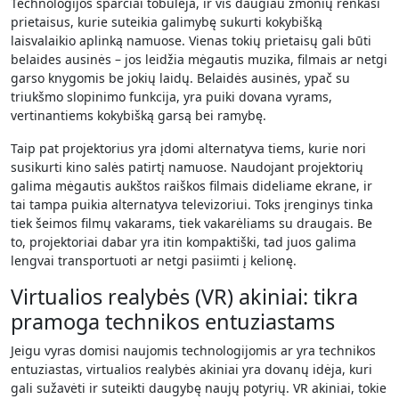
Technologijos sparčiai tobulėja, ir vis daugiau žmonių renkasi
prietaisus, kurie suteikia galimybę sukurti kokybišką
laisvalaikio aplinką namuose. Vienas tokių prietaisų gali būti
belaides ausinės – jos leidžia mėgautis muzika, filmais ar netgi
garso knygomis be jokių laidų. Belaidės ausinės, ypač su
triukšmo slopinimo funkcija, yra puiki dovana vyrams,
vertinantiems kokybišką garsą bei ramybę.
Taip pat projektorius yra įdomi alternatyva tiems, kurie nori
susikurti kino salės patirtį namuose. Naudojant projektorių
galima mėgautis aukštos raiškos filmais dideliame ekrane, ir
tai tampa puikia alternatyva televizoriui. Toks įrenginys tinka
tiek šeimos filmų vakarams, tiek vakarėliams su draugais. Be
to, projektoriai dabar yra itin kompaktiški, tad juos galima
lengvai transportuoti ar netgi pasiimti į kelionę.
Virtualios realybės (VR) akiniai: tikra
pramoga technikos entuziastams
Jeigu vyras domisi naujomis technologijomis ar yra technikos
entuziastas, virtualios realybės akiniai yra dovanų idėja, kuri
gali sužavėti ir suteikti daugybę naujų potyrių. VR akiniai, tokie