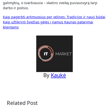
galimybių, o svarbiausia – skatins sveiką pusiausvyrą tarp
darbo ir poilsio.
Navigacija
Kaip pagerbti artimuosius per vėlines: Tradicijos ir nauji būdai
Kaip užtikrinti šviežias gėles į namus Kaunas patarimai
tarp
klientams
įrašų
By
Kaukė
Related Post