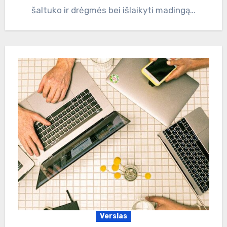
šaltuko ir drėgmės bei išlaikyti madingą…
Verslas