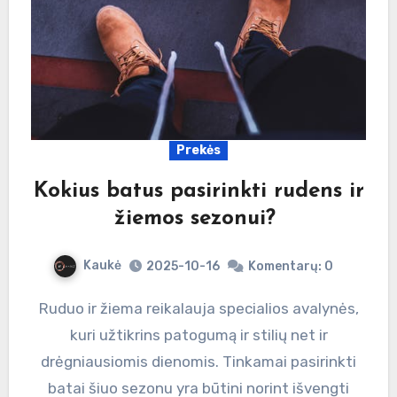
Prekės
Kokius batus pasirinkti rudens ir
žiemos sezonui?
Kaukė
2025-10-16
Komentarų: 0
Ruduo ir žiema reikalauja specialios avalynės,
kuri užtikrins patogumą ir stilių net ir
drėgniausiomis dienomis. Tinkamai pasirinkti
batai šiuo sezonu yra būtini norint išvengti