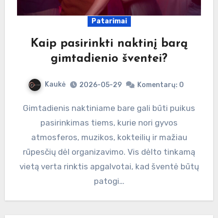
Patarimai
Kaip pasirinkti naktinį barą
gimtadienio šventei?
Kaukė
2026-05-29
Komentarų: 0
Gimtadienis naktiniame bare gali būti puikus
pasirinkimas tiems, kurie nori gyvos
atmosferos, muzikos, kokteilių ir mažiau
rūpesčių dėl organizavimo. Vis dėlto tinkamą
vietą verta rinktis apgalvotai, kad šventė būtų
patogi…