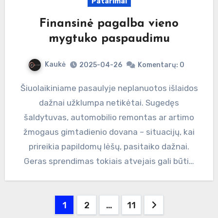
Patarimai
Finansinė pagalba vieno
mygtuko paspaudimu
Kaukė
2025-04-26
Komentarų: 0
Šiuolaikiniame pasaulyje neplanuotos išlaidos
dažnai užklumpa netikėtai. Sugedęs
šaldytuvas, automobilio remontas ar artimo
žmogaus gimtadienio dovana – situacijų, kai
prireikia papildomų lėšų, pasitaiko dažnai.
Geras sprendimas tokiais atvejais gali būti…
Įrašų
1
2
…
11