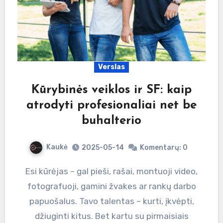
Verslas
Kūrybinės veiklos ir SF: kaip
atrodyti profesionaliai net be
buhalterio
Kaukė
2025-05-14
Komentarų: 0
Esi kūrėjas – gal pieši, rašai, montuoji video,
fotografuoji, gamini žvakes ar rankų darbo
papuošalus. Tavo talentas – kurti, įkvėpti,
džiuginti kitus. Bet kartu su pirmaisiais