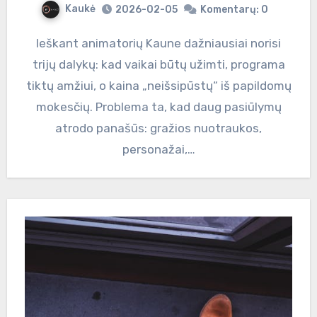
Kaukė
2026-02-05
Komentarų: 0
Ieškant animatorių Kaune dažniausiai norisi
trijų dalykų: kad vaikai būtų užimti, programa
tiktų amžiui, o kaina „neišsipūstų“ iš papildomų
mokesčių. Problema ta, kad daug pasiūlymų
atrodo panašūs: gražios nuotraukos,
personažai,…