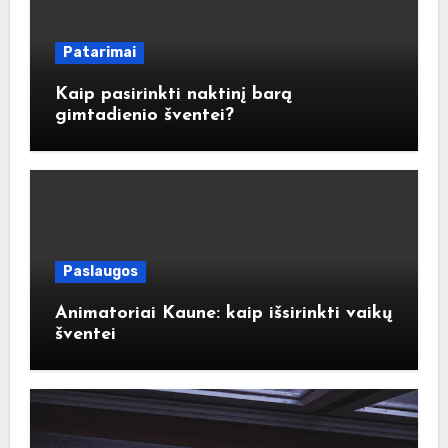
Patarimai
Kaip pasirinkti naktinį barą
gimtadienio šventei?
Paslaugos
Animatoriai Kaune: kaip išsirinkti vaikų
šventei