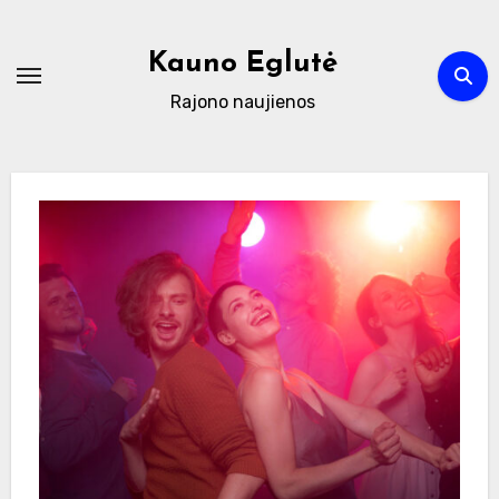
Skip
to
Kauno Eglutė
content
Rajono naujienos