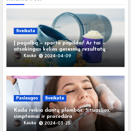
Sveikata
Į pagalbą – sporto papildai! Ar tai –
atsakingas kelias geresnių rezultatų
link?
Kaukė
2024-04-09
Paslaugos
Sveikata
Kada reikia dantų plombos: Situacijos,
simptomai ir procedūra
Kaukė
2024-03-25