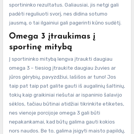
sportininko rezultatus. Galiausiai, jis netgi gali
padėti reguliuoti svorį, nes didina sotumo
jausmą, o tai ilgainiui gali pagerinti kūno sudėtį.
Omega 3 įtraukimas į
sportinę mitybą
Į sportininko mitybą lengva įtraukti daugiau
omega 3 – tiesiog įtraukite daugiau žuvies ar
jūros gėrybių, pavyzdžiui, lašišos ar tuno! Jos
taip pat taip pat galite gauti iš augalinių šaltinių,
tokių kaip graikiniai riešutai ar ispaninio šalavijo
sėklos, tačiau būtinai atidžiai tikrinkite etiketes,
nes vienoje porcijoje omega 3 gali būti
nepakankamai, kad būtų galima gauti kokios
nors naudos. Be to, galima įsigyti maisto papildų,