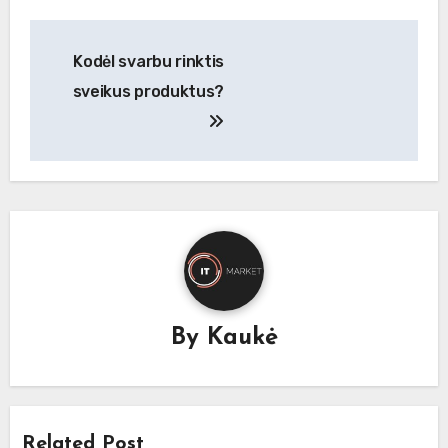
Navigacija
Kodėl svarbu rinktis
tarp
sveikus produktus?
įrašų
By
Kaukė
Related Post