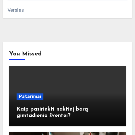
Verslas
You Missed
Patarimai
Kaip pasirinkti naktinį barą
gimtadienio šventei?