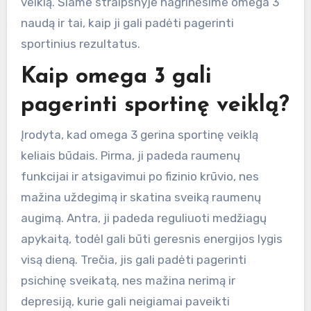
veiklą. Šiame straipsnyje nagrinėsime omega 3
naudą ir tai, kaip ji gali padėti pagerinti
sportinius rezultatus.
Kaip omega 3 gali
pagerinti sportinę veiklą?
Įrodyta, kad omega 3 gerina sportinę veiklą
keliais būdais. Pirma, ji padeda raumenų
funkcijai ir atsigavimui po fizinio krūvio, nes
mažina uždegimą ir skatina sveiką raumenų
augimą. Antra, ji padeda reguliuoti medžiagų
apykaitą, todėl gali būti geresnis energijos lygis
visą dieną. Trečia, jis gali padėti pagerinti
psichinę sveikatą, nes mažina nerimą ir
depresiją, kurie gali neigiamai paveikti