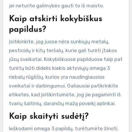
jei neturite galimybės gauti to iš maisto.
Kaip atskirti kokybiškus
papildus?
Įsitikinkite, jog juose nėra sunkiųjų metalų,
pesticidų ir kitų teršalų, kurie gali turėti įtakos
jūsų sveikatai. Kokybiškuose papilduose taip pat
turėtų būti didelis kiekis aktyviųjų omega 3
riebalų rūgščių, kurios yra naudingiausios
sveikatai ir darbingumui. Galiausiai patikrinkite
etiketes, kad įsitikintumėte, jog jie pagaminti iš
tvarių šaltinių, darančių mažą poveikį aplinkai.
Kaip skaityti sudėtį?
Ieškodami omega 3 papildų, turėtumėte žinoti,