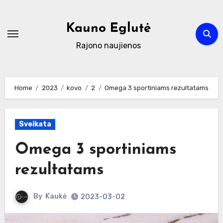
Skip
to
Kauno Eglutė
content
Rajono naujienos
Home
2023
kovo
2
Omega 3 sportiniams rezultatams
Sveikata
Omega 3 sportiniams
rezultatams
By
Kaukė
2023-03-02