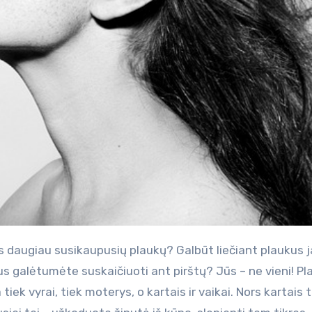
us galėtumėte suskaičiuoti ant pirštų? Jūs – ne vieni! Pl
iek vyrai, tiek moterys, o kartais ir vaikai. Nors kartais t