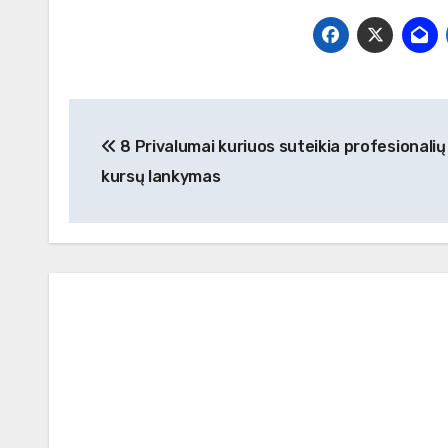
Navigacija
8 Privalumai kuriuos suteikia profesionali
tarp
kursų lankymas
įrašų