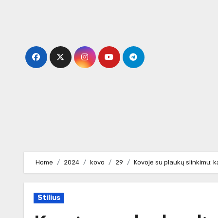
Skip
to
content
Home
2024
kovo
29
Kovoje su plaukų slinkimu: k
Stilius