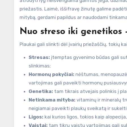
atrodyti lyg neišvengiama gamtos jėga, dažniaus
priežastis. Laimė, iššifravę žinutę galime pad
mitybą, gerdami papildus ar naudodami tinkama
Nuo streso iki genetikos 
Plaukai gali slinkti dėl įvairių priežaščių, tokių ka
Stresas:
įtemptas gyvenimo būdas gali sutri
slinkimas;
Hormonų pokyčiai:
nėštumas, menopauzė, s
vartojimas gali paveikti hormonų pusiausvyrą
Genetika:
tam tikrais atvejais polinkis į pl
Netinkama mityba:
vitaminų ir mineralų tr
neigiamai paveikti plaukų sveikatą ir sukelti
Ligos:
kai kurios ligos, tokios kaip alopecija,
Vaistai:
tam tikrų vaistų vartojimas gali suk