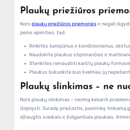
Plaukų priežiūros priemo
Nors
plaukų priežiūros priemonės
ir negali išgyd
jiems apimties, tad:
Rinkitės šampūnus ir kondicionierius, skirt
Naudokite plaukus stiprinančias ir maitina
Stenkitės nenaudoti karštų plaukų formavimo
Plaukus šukuokite kuo švelniau jų nepešant
Plaukų slinkimas – ne nu
Nors plaukų slinkimas – nerimą kelianti problema
išspręsti. Suradę priežastis, pasirinkę tinkamą 
džiaugtis sveikais ir žvilgančiais plaukais. Atmi