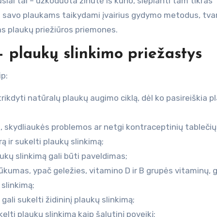
iai tai – užkoduota žinutė iš kūno, slepianti tam tikras
ėti savo plaukams taikydami įvairius gydymo metodus, tv
s plaukų priežiūros priemones.
– plaukų slinkimo priežastys
ip:
kdyti natūralų plaukų augimo ciklą, dėl ko pasireiškia p
kydliaukės problemos ar netgi kontraceptinių tablečių
 ir sukelti plaukų slinkimą;
aukų slinkimą gali būti paveldimas;
ūkumas, ypač geležies, vitamino D ir B grupės vitaminų, g
 slinkimą;
 gali sukelti židininį plaukų slinkimą;
elti plaukų slinkimą kaip šalutinį poveikį;