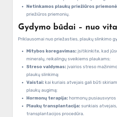
Netinkamos plaukų priežiūros priemonė
priežiūros priemonių.
Gydymo būdai – nuo vitam
Priklausomai nuo priežasties, plaukų slinkimo gy
Mitybos koregavimas:
įsitikinkite, kad j
mineralų, reikalingų sveikiems plaukams;
Streso valdymas:
įvairios streso mažinimo
plaukų slinkimą;
Vaistai:
kai kuriais atvejais gali būti skiriam
plaukų augimą;
Hormonų terapija:
hormonų pusiausvyros s
Plaukų transplantacija:
sunkiais atvejais
transplantacijos procedūra.