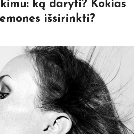
nkimu: ką daryti? Kokias
emones išsirinkti?