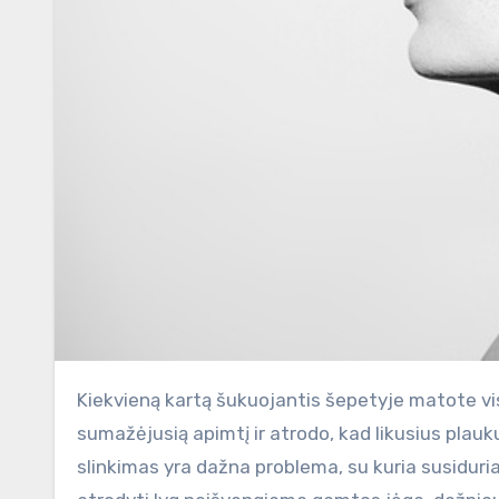
Kiekvieną kartą šukuojantis šepetyje matote vis daugiau susikaupusių plaukų? Galbūt liečiant plaukus jaučiate
sumažėjusią apimtį ir atrodo, kad likusius plauk
slinkimas yra dažna problema, su kuria susiduria t