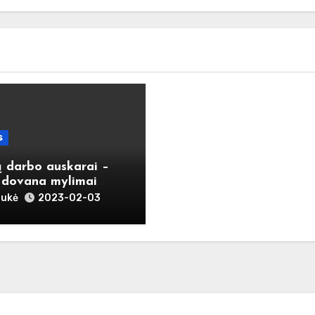
s
 darbo auskarai –
i dovana mylimai
iai
aukė
2023-02-03