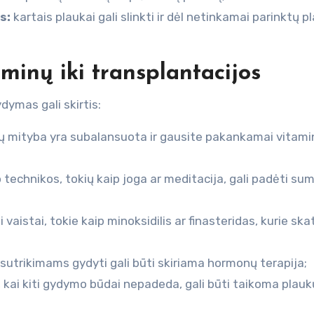
s:
kartais plaukai gali slinkti ir dėl netinkamai parinktų p
inų iki transplantacijos
dymas gali skirtis:
ūsų mityba yra subalansuota ir gausite pakankamai vitami
 technikos, tokių kaip joga ar meditacija, gali padėti sum
i vaistai, tokie kaip minoksidilis ar finasteridas, kurie ska
utrikimams gydyti gali būti skiriama hormonų terapija;
, kai kiti gydymo būdai nepadeda, gali būti taikoma plauk