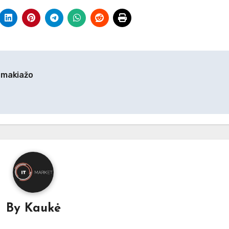
ų makiažo
By
Kaukė