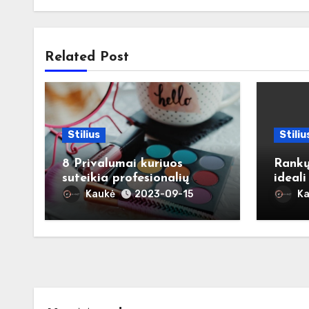
Related Post
Stilius
Stiliu
8 Privalumai kuriuos
Rankų
suteikia profesionalių
ideal
makiažo kursų lankymas
moter
Kaukė
K
2023-09-15