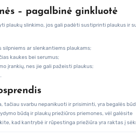
nės – pagalbinė ginkluotė
yti plaukų slinkimo, jos gali padėti sustiprinti plaukus ir s
us silpniems ar slenkantiems plaukams;
nčias kaukes bei serumus;
 įrankių, nes jie gali pažeisti plaukus;
.
osprendis
, tačiau svarbu nepanikuoti ir prisiminti, yra begalės būd
gydymo būdą ir plaukų priežiūros priemones, vėl galėsite
nkite, kad kantrybė ir rūpestinga priežiūra yra raktas į sė