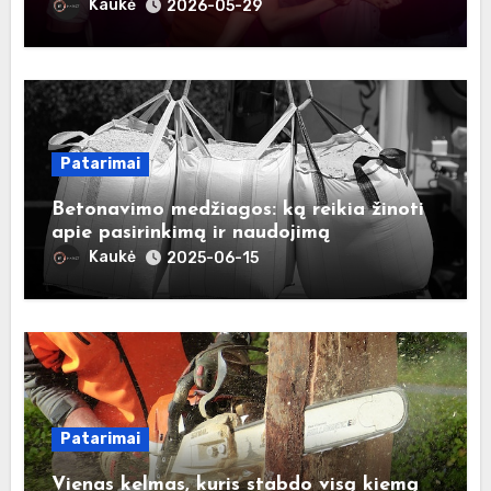
Kaukė
2026-05-29
Patarimai
Betonavimo medžiagos: ką reikia žinoti
apie pasirinkimą ir naudojimą
Kaukė
2025-06-15
Patarimai
Vienas kelmas, kuris stabdo visą kiemą