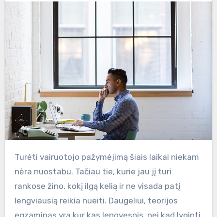
Turėti vairuotojo pažymėjimą šiais laikai niekam
nėra nuostabu. Tačiau tie, kurie jau jį turi
rankose žino, kokį ilgą kelią ir ne visada patį
lengviausią reikia nueiti. Daugeliui, teorijos
egzaminas yra kur kas lengvesnis, nei kad lyginti