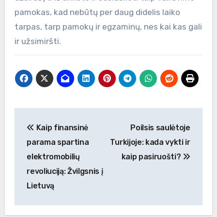
pamokas, kad nebūtų per daug didelis laiko
tarpas, tarp pamokų ir egzaminų, nes kai kas gali
ir užsimiršti.
Navigacija
Kaip finansinė
Poilsis saulėtoje
tarp
parama spartina
Turkijoje: kada vykti ir
įrašų
elektromobilių
kaip pasiruošti?
revoliuciją: Žvilgsnis į
Lietuvą