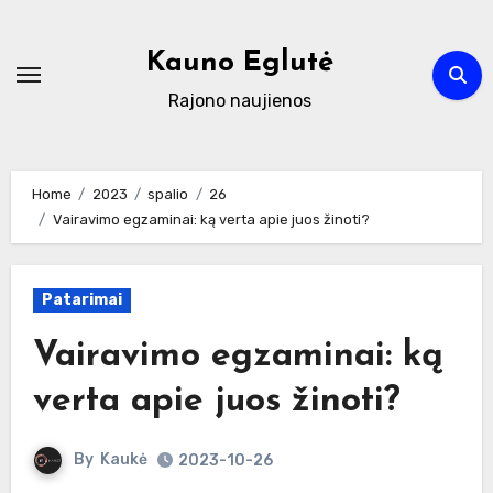
Skip
to
Kauno Eglutė
content
Rajono naujienos
Home
2023
spalio
26
Vairavimo egzaminai: ką verta apie juos žinoti?
Patarimai
Vairavimo egzaminai: ką
verta apie juos žinoti?
By
Kaukė
2023-10-26