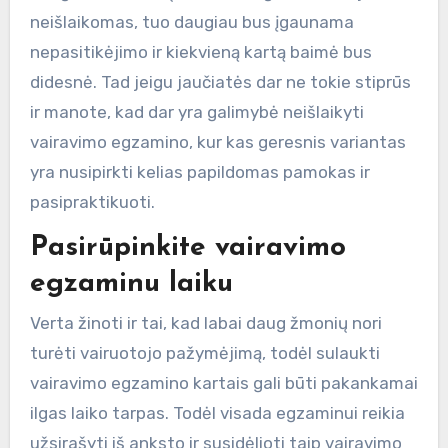
neišlaikomas, tuo daugiau bus įgaunama
nepasitikėjimo ir kiekvieną kartą baimė bus
didesnė. Tad jeigu jaučiatės dar ne tokie stiprūs
ir manote, kad dar yra galimybė neišlaikyti
vairavimo egzamino, kur kas geresnis variantas
yra nusipirkti kelias papildomas pamokas ir
pasipraktikuoti.
Pasirūpinkite vairavimo
egzaminu laiku
Verta žinoti ir tai, kad labai daug žmonių nori
turėti vairuotojo pažymėjimą, todėl sulaukti
vairavimo egzamino kartais gali būti pakankamai
ilgas laiko tarpas. Todėl visada egzaminui reikia
užsirašyti iš anksto ir susidėlioti taip vairavimo