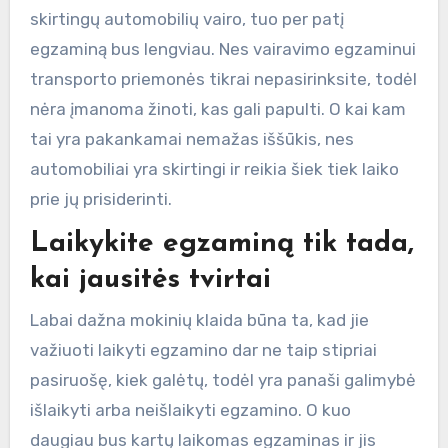
skirtingų automobilių vairo, tuo per patį
egzaminą bus lengviau. Nes vairavimo egzaminui
transporto priemonės tikrai nepasirinksite, todėl
nėra įmanoma žinoti, kas gali papulti. O kai kam
tai yra pakankamai nemažas iššūkis, nes
automobiliai yra skirtingi ir reikia šiek tiek laiko
prie jų prisiderinti.
Laikykite egzaminą tik tada,
kai jausitės tvirtai
Labai dažna mokinių klaida būna ta, kad jie
važiuoti laikyti egzamino dar ne taip stipriai
pasiruošę, kiek galėtų, todėl yra panaši galimybė
išlaikyti arba neišlaikyti egzamino. O kuo
daugiau bus kartų laikomas egzaminas ir jis