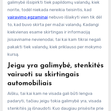
galimybė išsipirkti tiek papildomų valandų, kiek
norite, todėl niekada nereikia teisintis, kad
vairavimo egzaminai
nebuvo išlaikyti vien tik dėl
to, kad buvo skirta per mažai valandų. Kadangi
kiekvienas esame skirtingas ir informaciją
įsisaviname nevienodai, tai kai kam tikrai negali
pakakti tiek valandų, kiek priklauso per mokymo
kursą.
Jeigu yra galimybė, stenkitės
vairuoti su skirtingais
automobiliais
Aišku, tai kai kam ne visada gali būti lengva
padaryti, tačiau jeigu tokia galimybė yra, visada
stenkitės ją išnaudoti. Kuo daugiau prisėsite prie