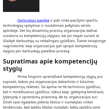
Darbuotojų paieška
ir pati rinka pasižymi sparčiu
technologijų vystymusi ir nuolatiniais pokyčiais verslo
aplinkoje. Dėl šių dinaminių procesų organizacijos dažnai
susiduria su kompetencijų stygiais, kai jos negali surasti ar
išlaikyti darbuotojų su reikalingais įgūdžiais. Šiame straipsnyje
nagrinėsime, kaip organizacijos gali spręsti kompetencijų
stygius per darbuotojų paieškos procesą.
Supratimas apie kompetencijų
stygių
Pirma žingsnis sprendžiant kompetencijų stygių yra
suprasti, kokios yra organizacijos dabartinės ir būsimos
kompetencijų reikmės. Tai apima ne tik techninius įgūdžius,
bet ir minkštuosius įgūdžius, tokius kaip: gebėjimą bendrauti,
lyderystę ir sprendimų priėmimą. Be to, organizacijos turi
žinoti savo ilgalaikės plėtros tikslus ir numatytas rinkos
tendencijas, kad galėtų tiksliai nustatyti, kokių įgūdžių joms