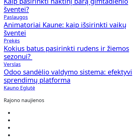
Kaip pasirinkti naktinį barą gimtadienio
šventei?
Paslaugos
Animatoriai Kaune: kaip išsirinkti vaikų
šventei
Prekės
Kokius batus pasirinkti rudens ir žiemos
sezonui?
Verslas
Odoo sandėlio valdymo sistema: efektyvi
sprendimų platforma
Kauno Eglutė
Rajono naujienos