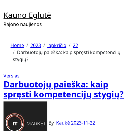
Skip
to
Kauno Eglutė
content
Rajono naujienos
Home
2023
lapkričio
22
Darbuotojų paieška: kaip spręsti kompetencijų
stygių?
Verslas
Darbuotojų paieška: kaip
spręsti kompetencijų stygių?
By
Kaukė
2023-11-22