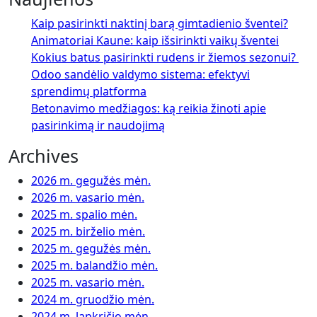
Kaip pasirinkti naktinį barą gimtadienio šventei?
Animatoriai Kaune: kaip išsirinkti vaikų šventei
Kokius batus pasirinkti rudens ir žiemos sezonui?
Odoo sandėlio valdymo sistema: efektyvi
sprendimų platforma
Betonavimo medžiagos: ką reikia žinoti apie
pasirinkimą ir naudojimą
Archives
2026 m. gegužės mėn.
2026 m. vasario mėn.
2025 m. spalio mėn.
2025 m. birželio mėn.
2025 m. gegužės mėn.
2025 m. balandžio mėn.
2025 m. vasario mėn.
2024 m. gruodžio mėn.
2024 m. lapkričio mėn.