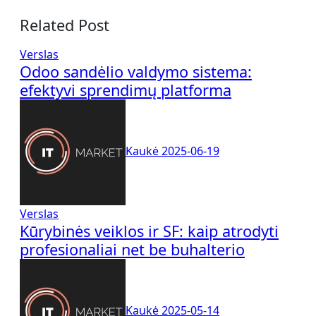
Related Post
Verslas
Odoo sandėlio valdymo sistema:
efektyvi sprendimų platforma
Kaukė
2025-06-19
Verslas
Kūrybinės veiklos ir SF: kaip atrodyti
profesionaliai net be buhalterio
Kaukė
2025-05-14