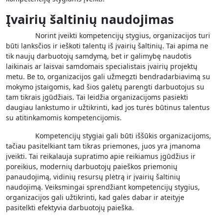
Įvairių šaltinių naudojimas
Norint įveikti kompetencijų stygius, organizacijos turi
būti lanksčios ir ieškoti talentų iš įvairių šaltinių. Tai apima ne
tik naujų darbuotojų samdymą, bet ir galimybę naudotis
laikinais ar laisvai samdomais specialistais įvairių projektų
metu. Be to, organizacijos gali užmegzti bendradarbiavimą su
mokymo įstaigomis, kad šios galėtų parengti darbuotojus su
tam tikrais įgūdžiais. Tai leidžia organizacijoms pasiekti
daugiau lankstumo ir užtikrinti, kad jos turės būtinus talentus
su atitinkamomis kompetencijomis.
Kompetencijų stygiai gali būti iššūkis organizacijoms,
tačiau pasitelkiant tam tikras priemones, juos yra įmanoma
įveikti. Tai reikalauja supratimo apie reikiamus įgūdžius ir
poreikius, modernių darbuotojų paieškos priemonių
panaudojimą, vidinių resursų plėtrą ir įvairių šaltinių
naudojimą. Veiksmingai sprendžiant kompetencijų stygius,
organizacijos gali užtikrinti, kad galės dabar ir ateityje
pasitelkti efektyvia darbuotojų paieška.