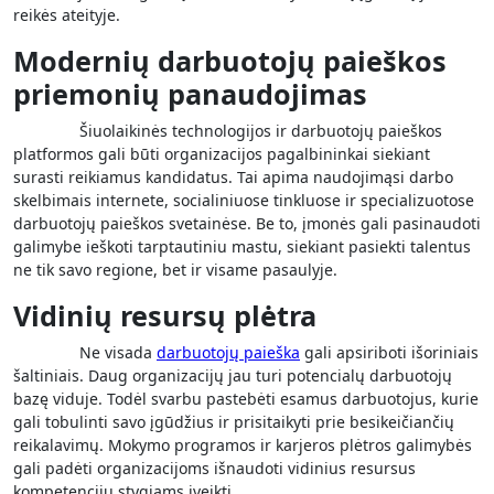
reikės ateityje.
Modernių darbuotojų paieškos
priemonių panaudojimas
Šiuolaikinės technologijos ir darbuotojų paieškos
platformos gali būti organizacijos pagalbininkai siekiant
surasti reikiamus kandidatus. Tai apima naudojimąsi darbo
skelbimais internete, socialiniuose tinkluose ir specializuotose
darbuotojų paieškos svetainėse. Be to, įmonės gali pasinaudoti
galimybe ieškoti tarptautiniu mastu, siekiant pasiekti talentus
ne tik savo regione, bet ir visame pasaulyje.
Vidinių resursų plėtra
Ne visada
darbuotojų paieška
gali apsiriboti išoriniais
šaltiniais. Daug organizacijų jau turi potencialų darbuotojų
bazę viduje. Todėl svarbu pastebėti esamus darbuotojus, kurie
gali tobulinti savo įgūdžius ir prisitaikyti prie besikeičiančių
reikalavimų. Mokymo programos ir karjeros plėtros galimybės
gali padėti organizacijoms išnaudoti vidinius resursus
kompetencijų stygiams įveikti.