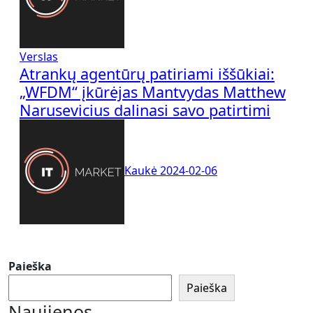
Verslas
Atrankų agentūrų patiriami iššūkiai:
„WFDM“ įkūrėjas Mantvydas Matthew
Narusevicius dalinasi savo patirtimi
Kaukė
2024-02-06
Paieška
Paieška
Naujienos