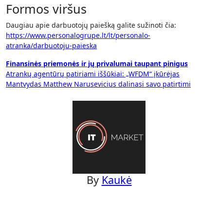
Formos viršus
Daugiau apie darbuotojų paiešką galite sužinoti čia:
https://www.personalogrupe.lt/lt/personalo-
atranka/darbuotoju-paieska
Navigacija
Finansinės priemonės ir jų privalumai taupant pinigus
Atrankų agentūrų patiriami iššūkiai: „WFDM“ įkūrėjas
tarp
Mantvydas Matthew Narusevicius dalinasi savo patirtimi
įrašų
By
Kaukė