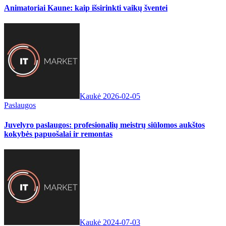
Animatoriai Kaune: kaip išsirinkti vaikų šventei
Kaukė
2026-02-05
Paslaugos
Juvelyro paslaugos: profesionalių meistrų siūlomos aukštos
kokybės papuošalai ir remontas
Kaukė
2024-07-03