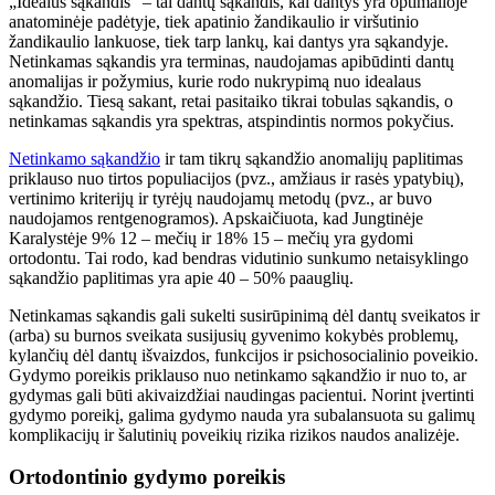
„Idealus sąkandis“ – tai dantų sąkandis, kai dantys yra optimalioje
anatominėje padėtyje, tiek apatinio žandikaulio ir viršutinio
žandikaulio lankuose, tiek tarp lankų, kai dantys yra sąkandyje.
Netinkamas sąkandis yra terminas, naudojamas apibūdinti dantų
anomalijas ir požymius, kurie rodo nukrypimą nuo idealaus
sąkandžio. Tiesą sakant, retai pasitaiko tikrai tobulas sąkandis, o
netinkamas sąkandis yra spektras, atspindintis normos pokyčius.
Netinkamo sąkandžio
ir tam tikrų sąkandžio anomalijų paplitimas
priklauso nuo tirtos populiacijos (pvz., amžiaus ir rasės ypatybių),
vertinimo kriterijų ir tyrėjų naudojamų metodų (pvz., ar buvo
naudojamos rentgenogramos). Apskaičiuota, kad Jungtinėje
Karalystėje 9% 12 – mečių ir 18% 15 – mečių yra gydomi
ortodontu. Tai rodo, kad bendras vidutinio sunkumo netaisyklingo
sąkandžio paplitimas yra apie 40 – 50% paauglių.
Netinkamas sąkandis gali sukelti susirūpinimą dėl dantų sveikatos ir
(arba) su burnos sveikata susijusių gyvenimo kokybės problemų,
kylančių dėl dantų išvaizdos, funkcijos ir psichosocialinio poveikio.
Gydymo poreikis priklauso nuo netinkamo sąkandžio ir nuo to, ar
gydymas gali būti akivaizdžiai naudingas pacientui. Norint įvertinti
gydymo poreikį, galima gydymo nauda yra subalansuota su galimų
komplikacijų ir šalutinių poveikių rizika rizikos naudos analizėje.
Ortodontinio gydymo poreikis