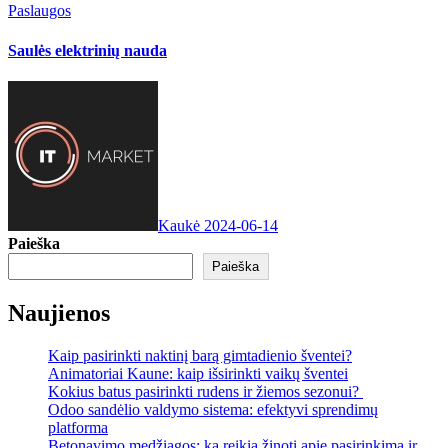
Paslaugos
Saulės elektrinių nauda
Kaukė
2024-06-14
Paieška
Paieška
Naujienos
Kaip pasirinkti naktinį barą gimtadienio šventei?
Animatoriai Kaune: kaip išsirinkti vaikų šventei
Kokius batus pasirinkti rudens ir žiemos sezonui?
Odoo sandėlio valdymo sistema: efektyvi sprendimų
platforma
Betonavimo medžiagos: ką reikia žinoti apie pasirinkimą ir