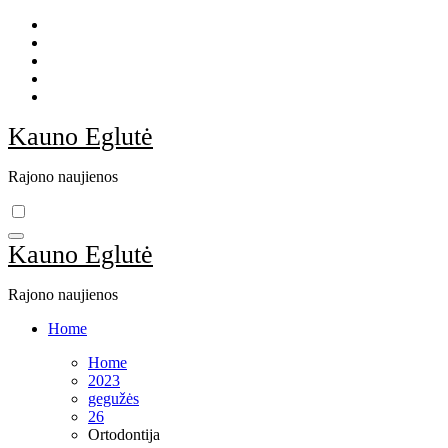
Skip
to
content
Kauno Eglutė
Rajono naujienos
Kauno Eglutė
Rajono naujienos
Home
Home
2023
gegužės
26
Ortodontija