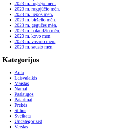
2023 m. rugsėjo mėn.
2023 m. rugpjūčio mėn.
2023 m. liepos mėn.
2023 m. birželio mėn.
2023 m. gegužės mėn.
2023 m. balandžio mėn.
2023 m. kovo mėn.
2023 m. vasario mėn.
2023 m. sausio mėn.
Kategorijos
Auto
Laisvalaikis
Maistas
Namai
Paslaugos
Patarimai
Prekės
Stilius
Sveikata
Uncategorized
Verslas