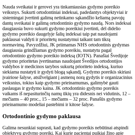
Nauda sveikatai ir gerovei yra tinkamiausias gydymo poreikio
veiksnys. Sukurti ortodontiniai indeksai, padedantys objektyviai ir
sistemingai įvertinti galimą netinkamo sąkandžio keliamą pavojų
dantų sveikatai ir galimą ortodontinio gydymo naudą. Nors indeksai
daugiausia buvo sukurti gydymo poreikiui įvertinti, dėl didelio
gydymo poreikio daugelyje šalių indeksai taip pat naudojami
paklausai valdyti ir prioritetų nustatymui taikant tam tikrą
normavimą. Pavyzdžiui, JK priimamas NHS ortodontinis gydymas
daugiausia grindžiamas gydymo poreikiu, nustatytu pagal
ortodontinio gydymo poreikio indeksą (IOTN). Panašiai Švedijoje
gydymo prioritetas įvertinamas naudojant Švedijos ortodontijos
valdybos ir medicinos tarybos sukurtą prioriteto indeksą, kuriuo
siekiama nustatyti ir gydyti blogą sąkandį. Gydymo poreikis skiriasi
įvairiose šalyse, atsižvelgiant į asmenų norą gydytis ir organizacinius
veiksnius, tokius kaip gydymo prieinamumas, galimybė gauti
paslaugas ir gydymo kaina. JK ortodontinio gydymo poreikis
vaikams iš nepasiturinčių namų ūkių yra didesnis nei vidutinis, 12 –
mečiams – 40 proc., 15 – mečiams – 32 proc. Panašūs gydymo
prieinamumo modeliai pastebimi ir kitose šalyse.
Ortodontinio gydymo paklausa
Galima nesunkiai suprasti, kad gydymo poreikis nebūtinai atspindi
objektyvų gydymo poreikį. Kai kurie pacientai puikiai žino apie