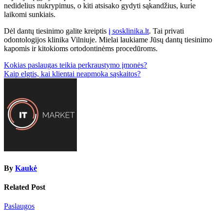
nedidelius nukrypimus, o kiti atsisako gydyti sąkandžius, kurie
laikomi sunkiais.
Dėl dantų tiesinimo galite kreiptis
į sosklinika.lt
. Tai privati
odontologijos klinika Vilniuje. Mielai laukiame Jūsų dantų tiesinimo
kapomis ir kitokioms ortodontinėms procedūroms.
Navigacija
Kokias paslaugas teikia perkraustymo įmonės?
Kaip elgtis, kai klientai neapmoka sąskaitos?
tarp
įrašų
By
Kaukė
Related Post
Paslaugos